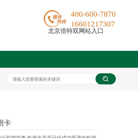
400-600-7870
16601217307
北京倍特双网站入口
测卡
自行初期筛查,检测犬是否已经成功受孕的检测