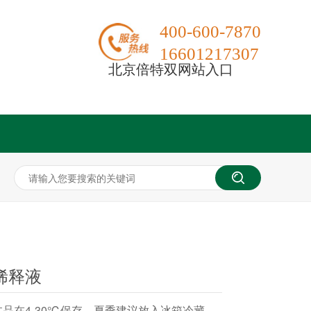
400-600-7870
16601217307
北京倍特双网站入口
稀释液
品在4-30℃保存，夏季建议放入冰箱冷藏。