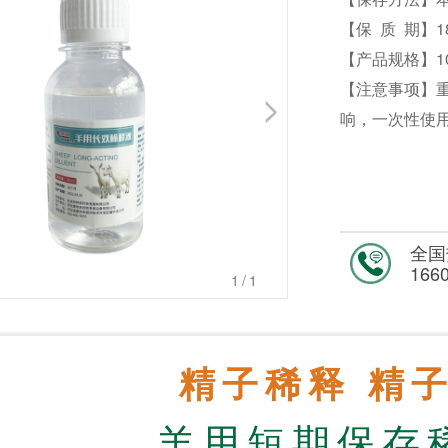
【保 质 期】1
【产品规格】10
【注意事项】
响，一次性使
全国
166
1
/1
精子稀释 精
羊用短期保存