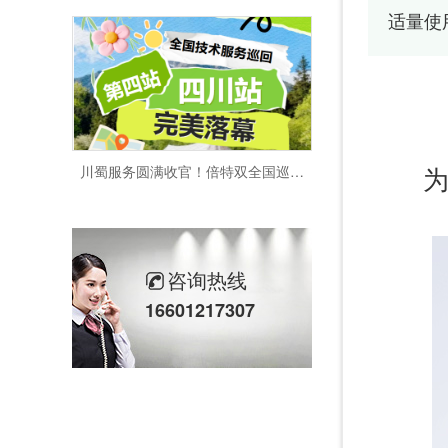
适量使
川蜀服务圆满收官！倍特双全国巡回技术服务・四川站完美落幕
咨询热线
16601217307
重要声明