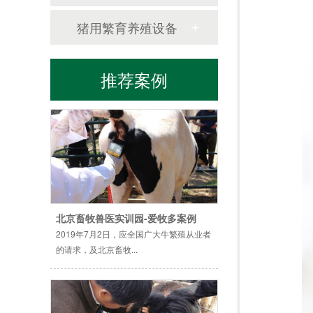
猪用繁育养殖设备
推荐案例
北京畜牧兽医实训园-爱牧多案例
2019年7月2日，应全国广大牛繁殖从业者
的请求，及北京畜牧...