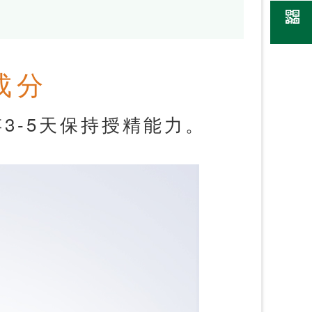
成分
3-5天保持授精能力。