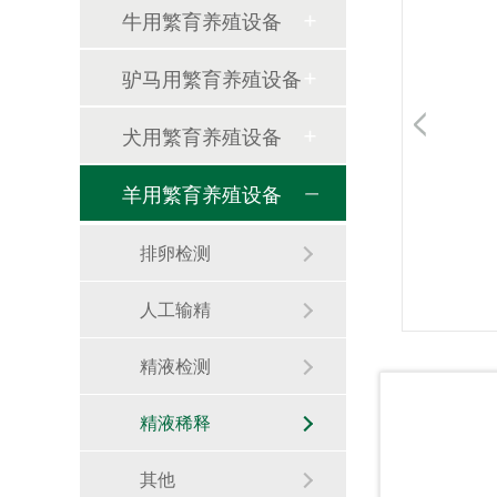
牛用繁育养殖设备
猪用繁育养殖设备
驴马用繁育养殖设备
犬用繁育养殖设备
羊用繁育养殖设备
排卵检测
人工输精
精液检测
精液稀释
其他