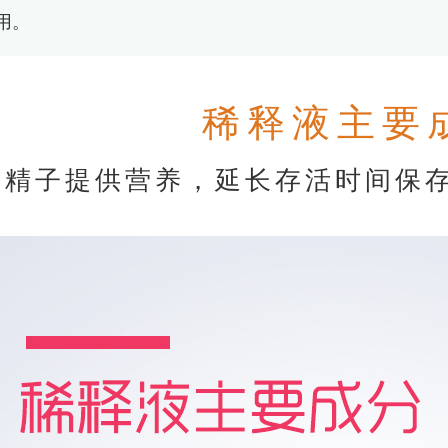
用。
稀释液主要
为精子提供营养，延长存活时间保存