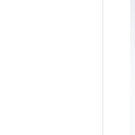
16载同行，共赴新程｜河北爱牧多 & 北京倍特双 2025 年终总结
新境启幕，笃行致远 | 倍特双 & 爱牧多乔迁新址，共赴美好新程！