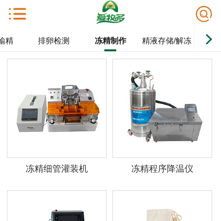
输精
排卵检测
冻精制作
精液存储/解冻
牛
冻精细管灌装机
冻精程序降温仪