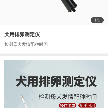
1
/
1
犬用排卵测定仪
检测母犬发情配种时间