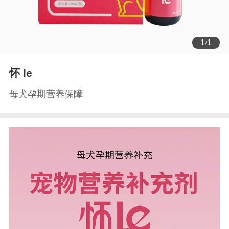
1
/
1
怀 le
母犬孕期营养保障