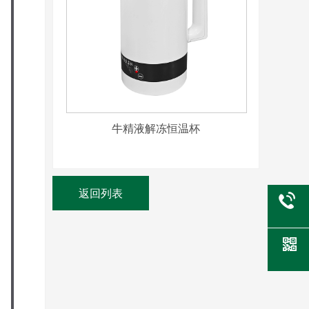
是
生
牛精液解冻恒温杯
不
返回列表
量
胀