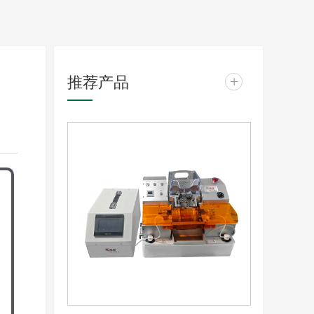
推荐产品
+
膨
病
养