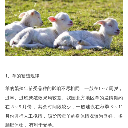
、
羊的繁殖规律
1
羊的繁殖年龄受品种的影响不尽相同，一般在
～
周岁，
1
7
过早、过晚繁殖效果均较差。我国北方地区羊的发情期约
在
～
月份， 其余时间段较少，一般建议在秋季
～
8
9
9
11
月份进行人工授精， 该阶段母羊的身体情况较为良好， 多
膘肥体壮， 有利于受孕。