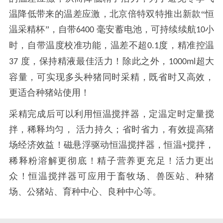
温降低带来的温差应激，北京倍特双
特推出新款
“恒
温采精杯”，自带
毫安蓄电池，可持续续航
小
6400
10
时，自带温度校准功能，温差不超
度，精准控温
0.1
度，保持精液最佳活力！除此之外，
超大
37
1000ml
容量，可实现多头种猪同时采精，既省时又高效，
更适合种猪站使用！
采精完成后可以利用恒温搅拌器，定温定时定量搅
拌，稀释均匀，
活力持久；省时省力，有效提高猪
场经济效益！磁悬浮驱动恒温搅拌器，恒温
搅拌，
+
稀释粉溶解更彻底！精子营养更充足！活力更出
众！恒温搅拌器可应用于畜牧场、兽医站、种猪
场、公猪站、育种中心、良种中心等。