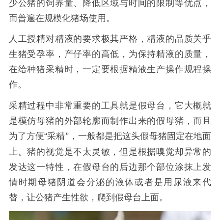
少公猪的饲养量、降低区域与时间的限制等优点，
而普遍在规模化猪场使用。
人工授精对精液的要求极其严格，精液的品质关乎
生猪受孕率，产仔率的高低，为保持精液的质量，
在给种猪采精时，一定要根据精液生产操作规程操
作。
采精过程中非常重要的工具就是假母台，它大概就
是模仿母猪的外部轮廓而制作出来的假母猪，而且
为了方便
“
采精
，一般都是把这头假母猪固定在地面
”
上。猪的视觉是不太灵敏，但是根据嗅觉却异常的
发达这一特性，在假母台的后边那个部位涂抹上发
情时期母猪阴道会分泌的液体或者是用尿液来代
替，让公猪产生性欲，爬到假母台上面。